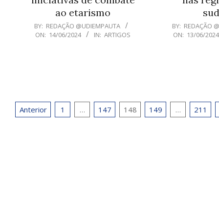
ao etarismo
sud
2024-
2024-
BY:
REDAÇÃO @UDIEMPAUTA
BY:
REDAÇÃO 
ON:
14/06/2024
IN:
ARTIGOS
ON:
13/06/202
06-
06-
14
13
Paginação
Anterior
1
…
147
148
149
…
211
de
posts