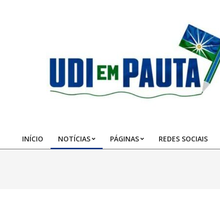
Skip
to
content
Udi
em
Pauta
INÍCIO
NOTÍCIAS
PÁGINAS
REDES SOCIAIS
Primary
Navigation
Menu