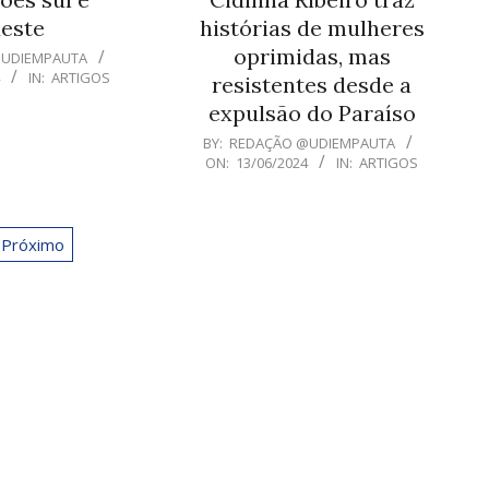
este
histórias de mulheres
oprimidas, mas
@UDIEMPAUTA
4
IN:
ARTIGOS
resistentes desde a
expulsão do Paraíso
2024-
BY:
REDAÇÃO @UDIEMPAUTA
ON:
13/06/2024
IN:
ARTIGOS
06-
13
Próximo