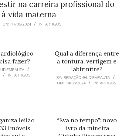
tir na carreira profissional do
 à vida materna
ON:
17/06/2024
IN:
ARTIGOS
ardiológico:
Qual a diferença entre
isa fazer?
a tontura, vertigem e
labirintite?
@UDIEMPAUTA
4
IN:
ARTIGOS
2024-
BY:
REDAÇÃO @UDIEMPAUTA
ON:
14/06/2024
IN:
ARTIGOS
06-
14
aniza leilão
“Eva no tempo”: novo
 33 Imóveis
livro da mineira
ões sul e
Cidinha Ribeiro traz