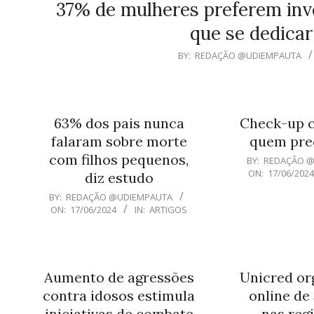
37% de mulheres preferem inves
que se dedicar
2024-
BY:
REDAÇÃO @UDIEMPAUTA
06-
17
63% dos pais nunca
Check-up c
falaram sobre morte
quem prec
com filhos pequenos,
2024-
BY:
REDAÇÃO 
ON:
17/06/202
06-
diz estudo
17
2024-
BY:
REDAÇÃO @UDIEMPAUTA
ON:
17/06/2024
IN:
ARTIGOS
06-
17
Aumento de agressões
Unicred org
contra idosos estimula
online de
iniciativas de combate
nas regi