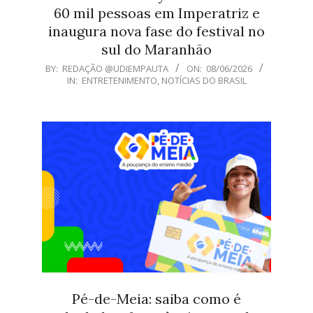
60 mil pessoas em Imperatriz e
inaugura nova fase do festival no
sul do Maranhão
2026-
BY:
REDAÇÃO @UDIEMPAUTA
ON:
08/06/2026
IN:
ENTRETENIMENTO
,
NOTÍCIAS DO BRASIL
06-
08
Pé-de-Meia: saiba como é