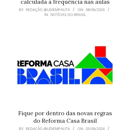
calculada a frequência nas aulas
2026-
BY:
REDAÇÃO @UDIEMPAUTA
ON:
08/06/2026
IN:
NOTÍCIAS DO BRASIL
06-
08
Fique por dentro das novas regras
do Reforma Casa Brasil
2026-
BY:
REDAÇÃO @UDIEMPAUTA
ON:
03/06/2026