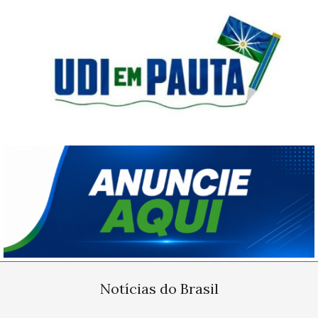
Skip
to
content
Udi
em
Pauta
Primary
Navigation
Notícias do Brasil
Menu