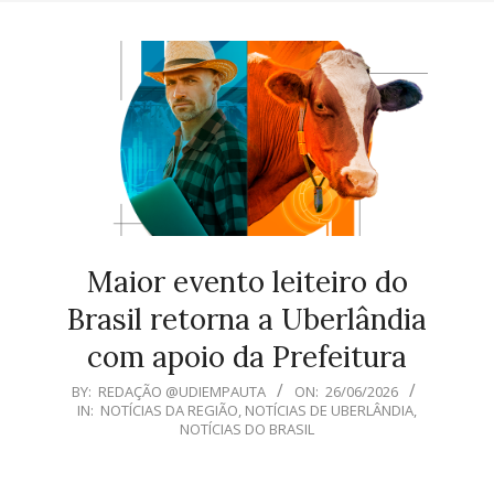
Maior evento leiteiro do
Brasil retorna a Uberlândia
com apoio da Prefeitura
2026-
BY:
REDAÇÃO @UDIEMPAUTA
ON:
26/06/2026
IN:
NOTÍCIAS DA REGIÃO
,
NOTÍCIAS DE UBERLÂNDIA
,
06-
NOTÍCIAS DO BRASIL
26