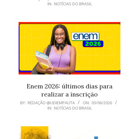
IN:
NOTÍCIAS DO BRASIL
06-
03
Enem 2026: últimos dias para
realizar a inscrição
2026-
BY:
REDAÇÃO @UDIEMPAUTA
ON:
03/06/2026
IN:
NOTÍCIAS DO BRASIL
06-
03