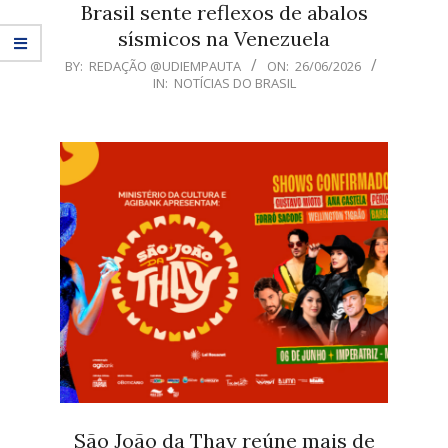
Brasil sente reflexos de abalos
sísmicos na Venezuela
2026-
BY:
REDAÇÃO @UDIEMPAUTA
ON:
26/06/2026
IN:
NOTÍCIAS DO BRASIL
06-
26
São João da Thay reúne mais de