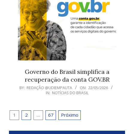
Governo do Brasil simplifica a
recuperação da conta GOV.BR
2026-
BY:
REDAÇÃO @UDIEMPAUTA
ON:
22/05/2026
IN:
NOTÍCIAS DO BRASIL
05-
22
Paginação
1
2
…
67
Próximo
de