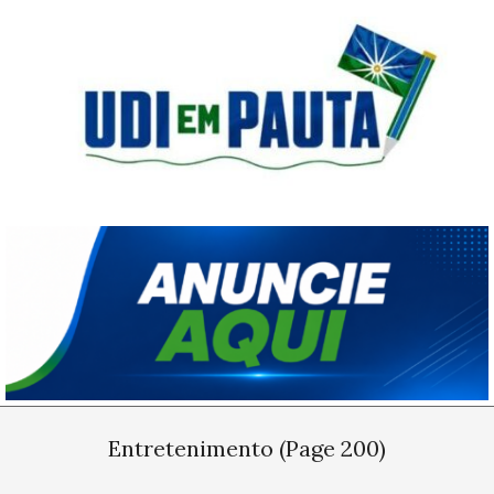
Skip
to
content
Udi
em
Pauta
Primary
Navigation
Entretenimento
(Page 200)
Menu