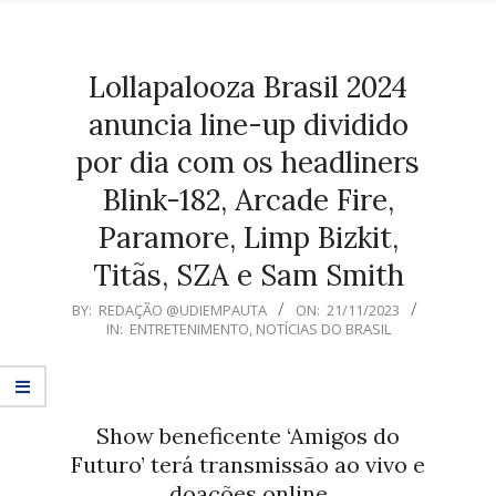
Lollapalooza Brasil 2024
anuncia line-up dividido
por dia com os headliners
Blink-182, Arcade Fire,
Paramore, Limp Bizkit,
Titãs, SZA e Sam Smith
2023-
BY:
REDAÇÃO @UDIEMPAUTA
ON:
21/11/2023
IN:
ENTRETENIMENTO
,
NOTÍCIAS DO BRASIL
11-
21
Show beneficente ‘Amigos do
Futuro’ terá transmissão ao vivo e
doações online