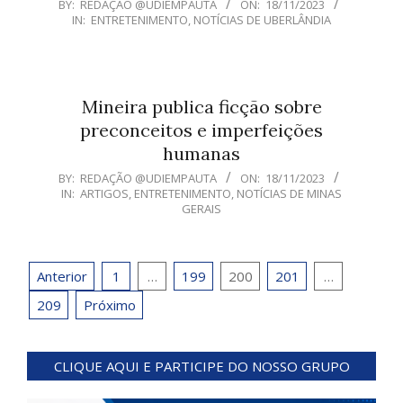
2023-
BY:
REDAÇÃO @UDIEMPAUTA
ON:
18/11/2023
IN:
ENTRETENIMENTO
,
NOTÍCIAS DE UBERLÂNDIA
11-
18
Mineira publica ficção sobre
preconceitos e imperfeições
humanas
2023-
BY:
REDAÇÃO @UDIEMPAUTA
ON:
18/11/2023
IN:
ARTIGOS
,
ENTRETENIMENTO
,
NOTÍCIAS DE MINAS
11-
GERAIS
18
Paginação
Anterior
1
…
199
200
201
…
de
209
Próximo
posts
CLIQUE AQUI E PARTICIPE DO NOSSO GRUPO