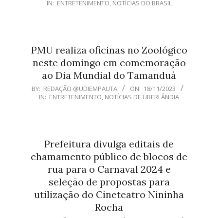
IN:
ENTRETENIMENTO
,
NOTÍCIAS DO BRASIL
11-
20
PMU realiza oficinas no Zoológico
neste domingo em comemoração
ao Dia Mundial do Tamanduá
2023-
BY:
REDAÇÃO @UDIEMPAUTA
ON:
18/11/2023
IN:
ENTRETENIMENTO
,
NOTÍCIAS DE UBERLÂNDIA
11-
18
Prefeitura divulga editais de
chamamento público de blocos de
rua para o Carnaval 2024 e
seleção de propostas para
utilização do Cineteatro Nininha
Rocha