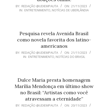
2023-
BY:
REDAÇÃO @UDIEMPAUTA
ON:
21/11/2023
IN:
ENTRETENIMENTO
,
NOTÍCIAS DE UBERLÂNDIA
11-
21
Pesquisa revela Avenida Brasil
como novela favorita dos latino-
americanos
2023-
BY:
REDAÇÃO @UDIEMPAUTA
ON:
21/11/2023
IN:
ENTRETENIMENTO
,
NOTÍCIAS DO BRASIL
11-
21
Dulce Maria presta homenagem
Marília Mendonça em último show
no Brasil: “Artistas como você
atravessam a eternidade”
2023-
BY:
REDAÇÃO @UDIEMPAUTA
ON:
20/11/2023