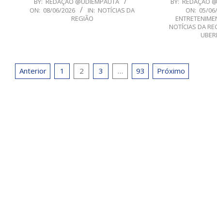
BY:
REDAÇÃO @UDIEMPAUTA
BY:
REDAÇÃO 
ON:
08/06/2026
IN:
NOTÍCIAS DA
ON:
05/06
06-
06-
REGIÃO
ENTRETENIME
08
05
NOTÍCIAS DA RE
UBER
Paginação
Anterior
1
2
3
…
93
Próximo
de
posts