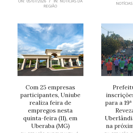
ON:
05/07/2026
IN:
NOTÍCIAS DA
26
07-
NOTÍCIAS
REGIÃO
05
Com 25 empresas
Prefeit
participantes, Uniube
inscriçõe
realiza feira de
para a 19ª
empregos nesta
Revez
quinta-feira (11), em
Uberlând
Uberaba (MG)
na próxim
2026-
2026-