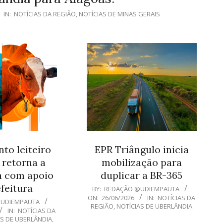
IN:
NOTÍCIAS DA REGIÃO
,
NOTÍCIAS DE MINAS GERAIS
to leiteiro
EPR Triângulo inicia
 retorna a
mobilização para
a com apoio
duplicar a BR-365
feitura
2026-
BY:
REDAÇÃO @UDIEMPAUTA
ON:
26/06/2026
IN:
NOTÍCIAS DA
06-
@UDIEMPAUTA
REGIÃO
,
NOTÍCIAS DE UBERLÂNDIA
IN:
NOTÍCIAS DA
26
AS DE UBERLÂNDIA
,