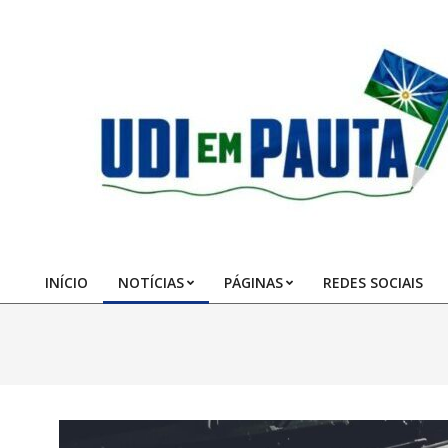
Skip
to
content
Udi
em
Pauta
INÍCIO
NOTÍCIAS
PÁGINAS
REDES SOCIAIS
Primary
Navigation
Menu