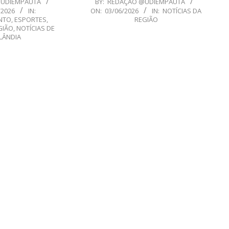
@UDIEMPAUTA
BY:
REDAÇÃO @UDIEMPAUTA
/2026
IN:
ON:
03/06/2026
IN:
NOTÍCIAS DA
06-
NTO
,
ESPORTES
,
REGIÃO
03
GIÃO
,
NOTÍCIAS DE
LÂNDIA