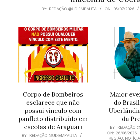
2026-
BY:
REDAÇÃO @UDIEMPAUTA
ON:
05/07/2026
07-
05
Corpo de Bombeiros
Maior even
esclarece que não
do Brasil
possui vínculo com
Uberlândi
panfleto distribuído em
da Pre
escolas de Araguari
2026-
BY:
REDAÇÃO 
ON:
26/06/2026
06-
2026-
BY:
REDAÇÃO @UDIEMPAUTA
REGIÃO
,
NOTÍCI