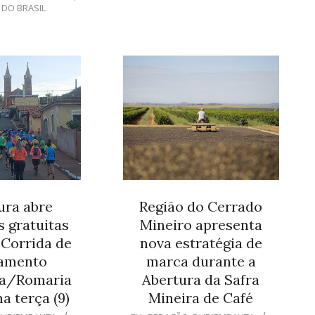
 DO BRASIL
ura abre
Região do Cerrado
s gratuitas
Mineiro apresenta
 Corrida de
nova estratégia de
amento
marca durante a
ia/Romaria
Abertura da Safra
a terça (9)
Mineira de Café
2026-