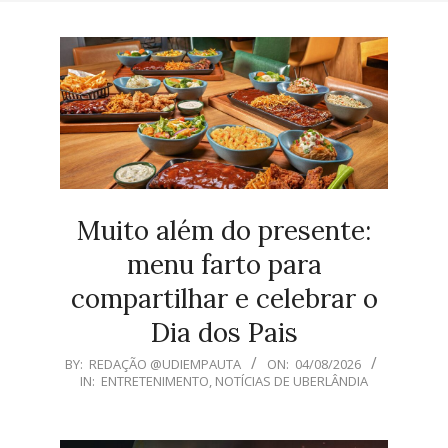
Muito além do presente:
menu farto para
compartilhar e celebrar o
Dia dos Pais
2026-
BY:
REDAÇÃO @UDIEMPAUTA
ON:
04/08/2026
IN:
ENTRETENIMENTO
,
NOTÍCIAS DE UBERLÂNDIA
08-
04