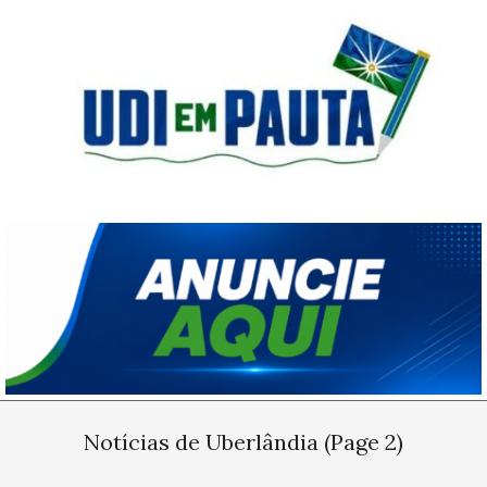
Skip
to
content
Udi
em
Pauta
Primary
Navigation
Notícias de Uberlândia
(Page 2)
Menu