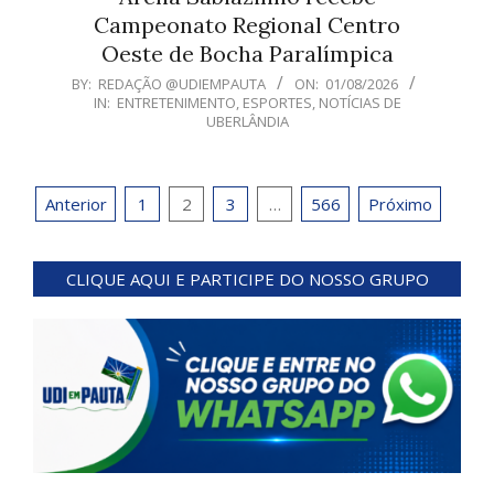
Campeonato Regional Centro
Oeste de Bocha Paralímpica
2026-
BY:
REDAÇÃO @UDIEMPAUTA
ON:
01/08/2026
IN:
ENTRETENIMENTO
,
ESPORTES
,
NOTÍCIAS DE
08-
UBERLÂNDIA
01
Paginação
Anterior
1
2
3
…
566
Próximo
de
posts
CLIQUE AQUI E PARTICIPE DO NOSSO GRUPO