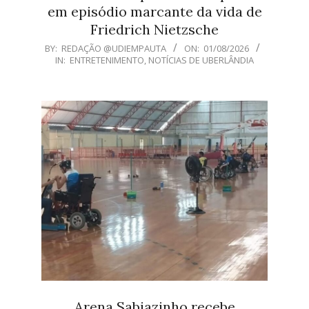
em episódio marcante da vida de
Friedrich Nietzsche
2026-
BY:
REDAÇÃO @UDIEMPAUTA
ON:
01/08/2026
IN:
ENTRETENIMENTO
,
NOTÍCIAS DE UBERLÂNDIA
08-
01
Arena Sabiazinho recebe