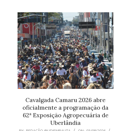
04
Cavalgada Camaru 2026 abre
oficialmente a programação da
62ª Exposição Agropecuária de
Uberlândia
2026-
BY:
REDAÇÃO @UDIEMPAUTA
ON:
03/08/2026