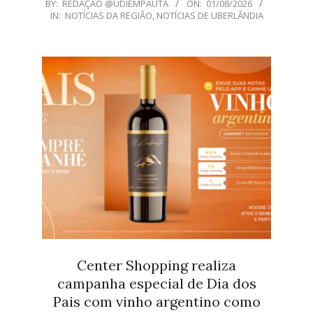
2026-
BY:
REDAÇÃO @UDIEMPAUTA
ON:
01/08/2026
IN:
NOTÍCIAS DA REGIÃO
,
NOTÍCIAS DE UBERLÂNDIA
08-
01
Center Shopping realiza
campanha especial de Dia dos
Pais com vinho argentino como