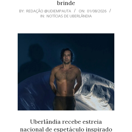
brinde
2026-
BY:
REDAÇÃO @UDIEMPAUTA
ON:
01/08/2026
IN:
NOTÍCIAS DE UBERLÂNDIA
08-
01
Uberlândia recebe estreia
nacional de espetáculo inspirado