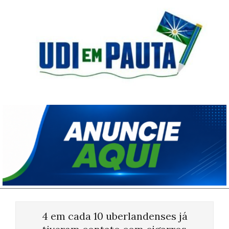
Skip
to
content
Udi
em
Pauta
Primary
Navigation
4 em cada 10 uberlandenses já
Menu