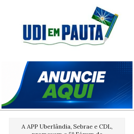
Skip
to
content
Udi
em
Pauta
Primary
Navigation
A APP Uberlândia, Sebrae e CDL,
Menu