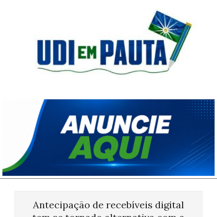
Skip
to
content
Udi
em
Pauta
Primary
Navigation
Antecipação de recebíveis digital
Menu