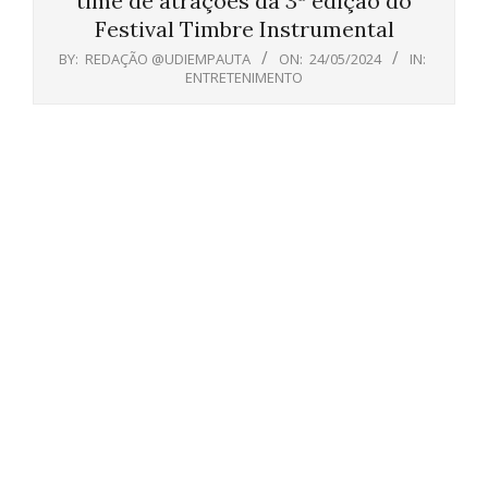
time de atrações da 3ª edição do
Festival Timbre Instrumental
BY:
REDAÇÃO @UDIEMPAUTA
ON:
24/05/2024
IN:
ENTRETENIMENTO