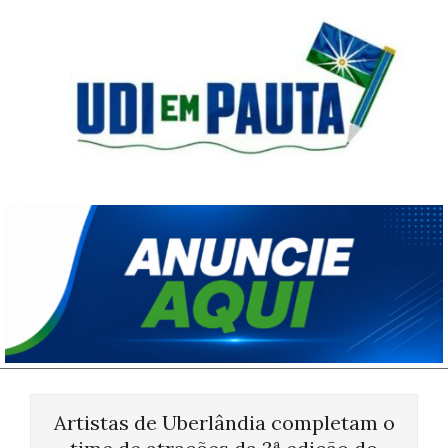
Skip
to
content
Udi
em
Pauta
Primary
Navigation
Artistas de Uberlândia completam o
Menu