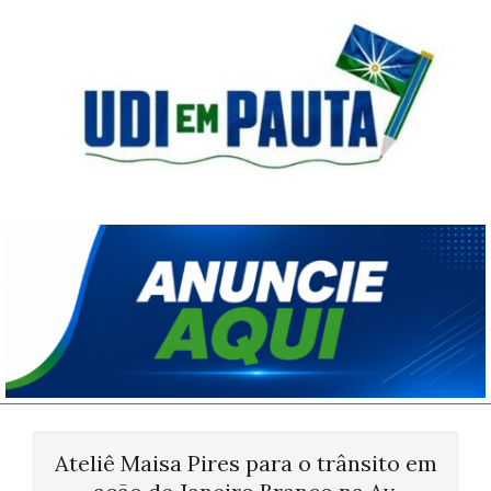
Skip
to
content
Udi
em
Pauta
Primary
Navigation
Ateliê Maisa Pires para o trânsito em
Menu