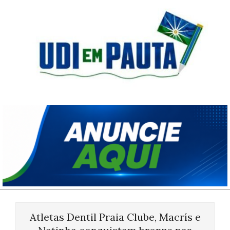
Skip
to
content
Udi
em
Pauta
Primary
Navigation
Atletas Dentil Praia Clube, Macrís e
Menu