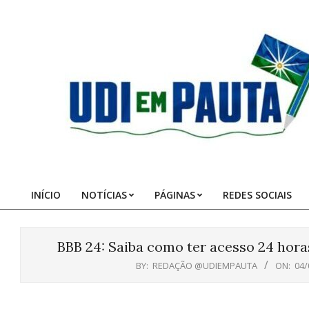
Skip
to
content
Udi
em
Pauta
INÍCIO
NOTÍCIAS
PÁGINAS
REDES SOCIAIS
Primary
Navigation
Menu
BBB 24: Saiba como ter acesso 24 horas
BY:
REDAÇÃO @UDIEMPAUTA
ON:
04/