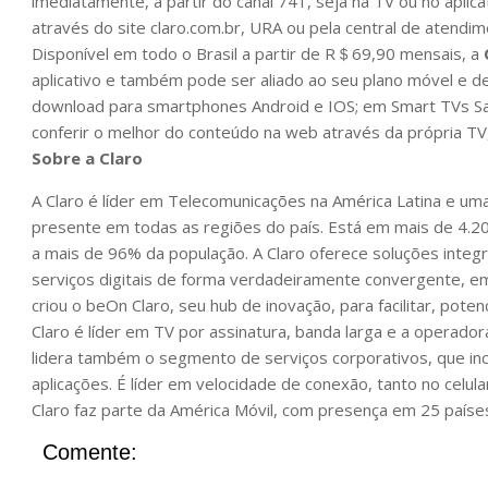
imediatamente, a partir do canal 741, seja na TV ou no aplic
através do site claro.com.br, URA ou pela central de atendim
Disponível em todo o Brasil a partir de R＄69,90 mensais, a
aplicativo e também pode ser aliado ao seu plano móvel e d
download para smartphones Android e IOS; em Smart TVs Sa
conferir o melhor do conteúdo na web através da própria TV, 
Sobre a Claro
A Claro é líder em Telecomunicações na América Latina e um
presente em todas as regiões do país. Está em mais de 4.200
a mais de 96% da população. A Claro oferece soluções integ
serviços digitais de forma verdadeiramente convergente, e
criou o beOn Claro, seu hub de inovação, para facilitar, pote
Claro é líder em TV por assinatura, banda larga e a operado
lidera também o segmento de serviços corporativos, que in
aplicações. É líder em velocidade de conexão, tanto no celula
Claro faz parte da América Móvil, com presença em 25 paíse
Comente: