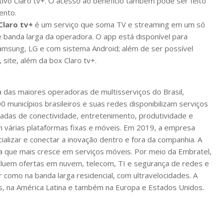
ativo Claro tv+. O acesso ao benefício também pode ser feito
ento.
Claro tv+
é um serviço que soma TV e streaming em um só
e banda larga da operadora. O app está disponível para
msung, LG e com sistema Android; além de ser possível
site, além da box Claro tv+.
a das maiores operadoras de multisserviços do Brasil,
 municípios brasileiros e suas redes disponibilizam serviços
radas de conectividade, entretenimento, produtividade e
m várias plataformas fixas e móveis. Em 2019, a empresa
ncializar e conectar a inovação dentro e fora da companhia. A
ra que mais cresce em serviços móveis. Por meio da Embratel,
cluem ofertas em nuvem, telecom, TI e segurança de redes e
r como na banda larga residencial, com ultravelocidades. A
s, na América Latina e também na Europa e Estados Unidos.