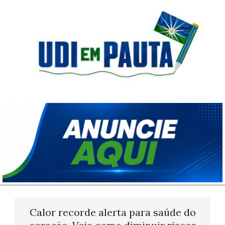
Skip
to
content
Udi
em
Pauta
Primary
Navigation
Calor recorde alerta para saúde do
Menu