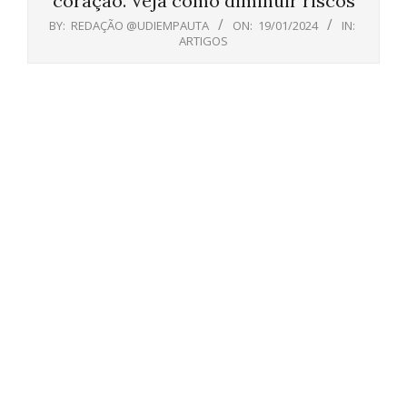
coração. Veja como diminuir riscos
BY:
REDAÇÃO @UDIEMPAUTA
ON:
19/01/2024
IN:
ARTIGOS