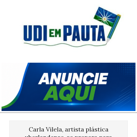
Skip
to
content
Udi
em
Pauta
Primary
Navigation
Carla Vilela, artista plástica
Menu