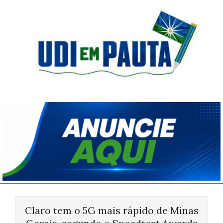
Skip
to
content
Udi
em
Pauta
Primary
Navigation
Claro tem o 5G mais rápido de Minas
Menu