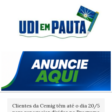
Skip
to
content
Udi
em
Pauta
Primary
Navigation
Clientes da Cemig têm até o dia 20/5
Menu