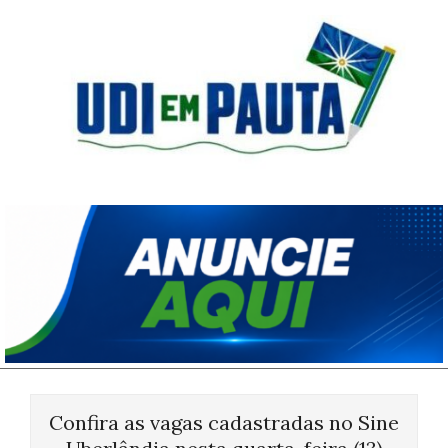
Skip
to
content
Udi
em
Pauta
Primary
Navigation
Confira as vagas cadastradas no Sine
Menu