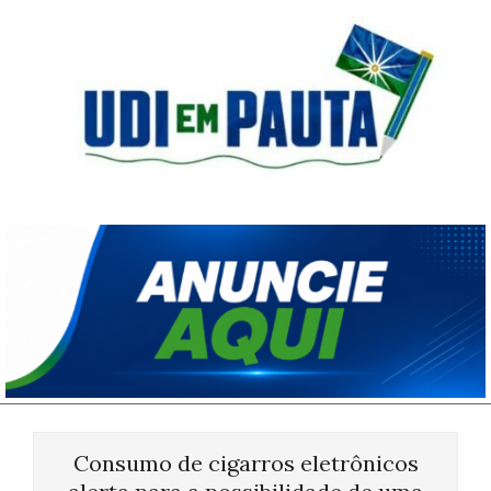
Skip
to
content
Udi
em
Pauta
Primary
Navigation
Consumo de cigarros eletrônicos
Menu