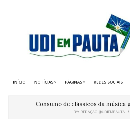
Skip
to
content
Udi
em
Pauta
INÍCIO
NOTÍCIAS
PÁGINAS
REDES SOCIAIS
Primary
Navigation
Menu
Consumo de clássicos da música 
BY:
REDAÇÃO @UDIEMPAUTA