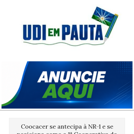
Skip
to
content
Udi
em
Pauta
Primary
Navigation
Coocacer se antecipa à NR-1 e se
Menu