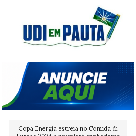
Skip
to
content
Udi
em
Pauta
Primary
Navigation
Copa Energia estreia no Comida di
Menu