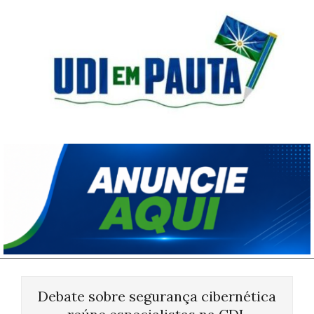
Skip
to
content
Udi
em
Pauta
Primary
Navigation
Debate sobre segurança cibernética
Menu