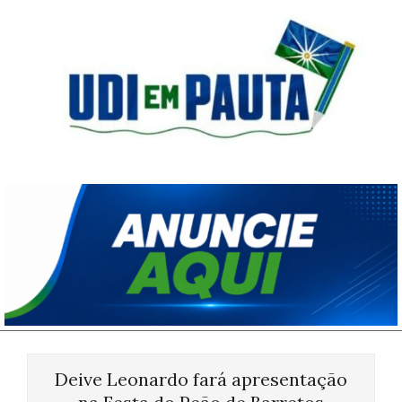
Skip
to
content
Udi
em
Pauta
Primary
Navigation
Deive Leonardo fará apresentação
Menu