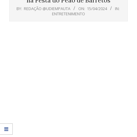
na Festa do Peão de Barretos
BY:
REDAÇÃO @UDIEMPAUTA
ON:
15/04/2024
IN:
ENTRETENIMENTO