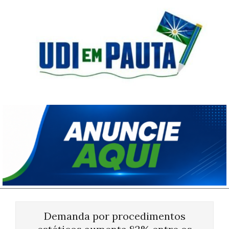
Skip
to
content
Udi
em
Pauta
Primary
Navigation
Demanda por procedimentos
Menu