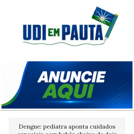
Skip
to
content
Udi
em
Pauta
Primary
Navigation
Dengue: pediatra aponta cuidados
Menu