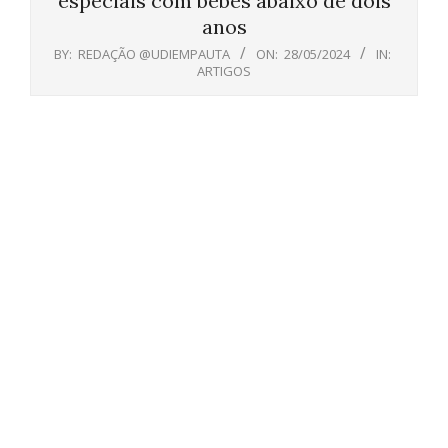
especiais com bebês abaixo de dois
anos
BY:
REDAÇÃO @UDIEMPAUTA
ON:
28/05/2024
IN:
ARTIGOS