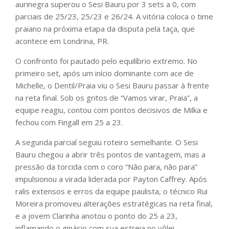
aurinegra superou o Sesi Bauru por 3 sets a 0, com
parciais de 25/23, 25/23 e 26/24. A vitória coloca o time
praiano na próxima etapa da disputa pela taça, que
acontece em Londrina, PR.
O confronto foi pautado pelo equilíbrio extremo. No
primeiro set, após um início dominante com ace de
Michelle, o Dentil/Praia viu o Sesi Bauru passar à frente
na reta final. Sob os gritos de “Vamos virar, Praia”, a
equipe reagiu, contou com pontos decisivos de Milka e
fechou com Fingall em 25 a 23.
A segunda parcial seguiu roteiro semelhante. O Sesi
Bauru chegou a abrir três pontos de vantagem, mas a
pressão da torcida com o coro “Não para, não para”
impulsionou a virada liderada por Payton Caffrey. Após
ralis extensos e erros da equipe paulista, o técnico Rui
Moreira promoveu alterações estratégicas na reta final,
e a jovem Clarinha anotou o ponto do 25 a 23,
inflamando o ginásio com sua estreia no vôlei