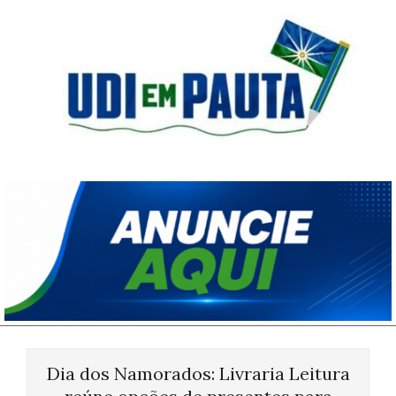
Skip
to
content
Udi
em
Pauta
Primary
Navigation
Dia dos Namorados: Livraria Leitura
Menu