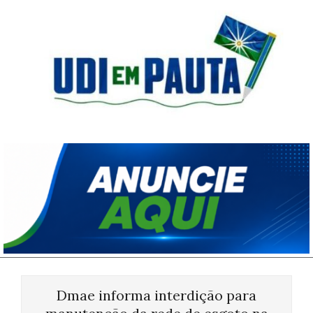
Skip
to
content
Udi
em
Pauta
Primary
Navigation
Dmae informa interdição para
Menu