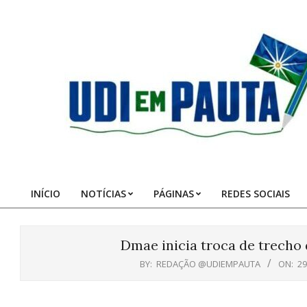
Skip
to
content
Udi
em
Pauta
INÍCIO
NOTÍCIAS
PÁGINAS
REDES SOCIAIS
Primary
Navigation
Menu
Dmae inicia troca de trecho
BY:
REDAÇÃO @UDIEMPAUTA
ON:
29