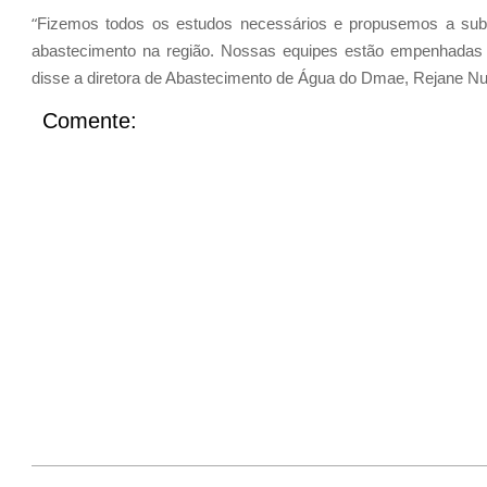
“
F
izemos todos os estudos necessários e prop
use
mos a sub
abastecimento na região. Nossas equipes estão empenhadas pa
disse a diretora de
Abastecimento de Água do Dmae, Rejane Nu
Comente: