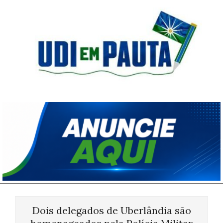
Skip
to
content
Udi
em
Pauta
Primary
Navigation
Dois delegados de Uberlândia são
Menu