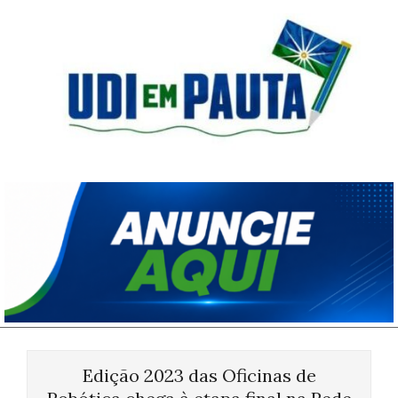
Skip
to
content
Udi
em
Pauta
Primary
Navigation
Edição 2023 das Oficinas de
Menu