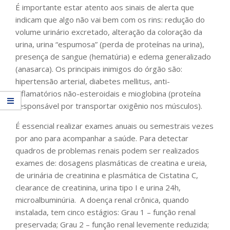
É importante estar atento aos sinais de alerta que
indicam que algo não vai bem com os rins: redução do
volume urinário excretado, ⁠alteração da coloração da
urina, ⁠urina “espumosa” (perda de proteínas na urina),
presença de sangue (hematúria) e ⁠edema generalizado
(anasarca). Os principais inimigos do órgão são:
hipertensão arterial, ⁠diabetes mellitus, ⁠anti-
inflamatórios não-esteroidais e ⁠mioglobina (proteína
responsável por transportar oxigênio nos músculos).
É essencial realizar exames anuais ou semestrais vezes
por ano para acompanhar a saúde. Para detectar
quadros de problemas renais podem ser realizados
exames de: dosagens plasmáticas de creatina e ureia,
de urinária de creatinina e plasmática de Cistatina C,
clearance de creatinina, ⁠urina tipo I e urina 24h,
⁠microalbuminúria. A doença renal crônica, quando
instalada, tem cinco estágios: Grau 1 – função renal
preservada; Grau 2 – função renal levemente reduzida;