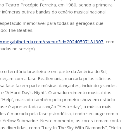
 no Teatro Procópio Ferreira, em 1980, sendo a primeira
r inúmeras outras bandas do cenário musical nacional.
m espetáculo memorável para todas as gerações que
do: The Beatles.
w.megabilheteria.com/evento?id=20240507181907
, com
hadas no serviço).
o território brasileiro e em parte da América do Sul,
meçam com a fase Beatlemania, marcada pelos icônicos
sa fase fazem parte músicas dançantes, incluindo grandes
g” e “A Hard Day’s Night”. O amadurecimento musical dos
le “Help”, marcado também pelo primeiro show em estádio
fase é apresentada a canção “Yesterday”, a música mais
es é marcada pela fase psicodélica, tendo seu auge com o
ho Yellow Submarine. Neste momento, as cores tomam conta
as divertidas, como “Lucy In The Sky With Diamonds”, “Hello