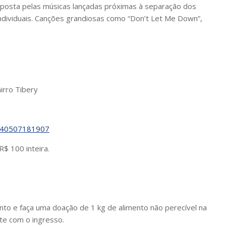
mposta pelas músicas lançadas próximas à separação dos
ndividuais. Canções grandiosas como “Don’t Let Me Down”,
irro Tibery
0240507181907
$ 100 inteira.
o e faça uma doação de 1 kg de alimento não perecível na
te com o ingresso.