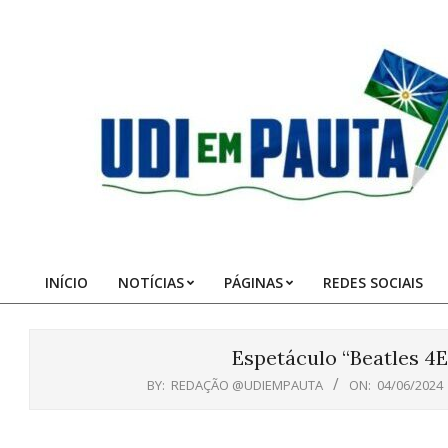
Skip
to
content
Udi
em
Pauta
INÍCIO
NOTÍCIAS
PÁGINAS
REDES SOCIAIS
Primary
Navigation
Menu
Espetáculo “Beatles 4E
BY:
REDAÇÃO @UDIEMPAUTA
ON:
04/06/2024