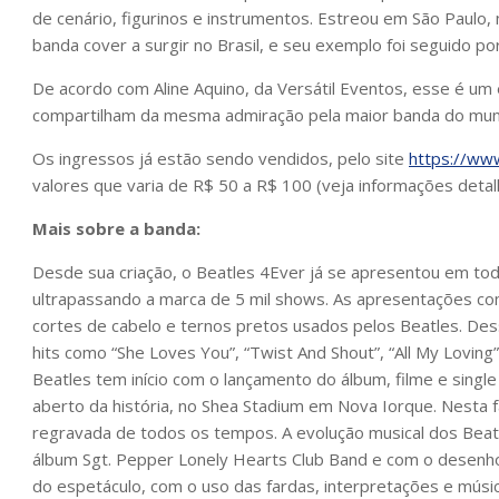
de cenário, figurinos e instrumentos. Estreou em São Paulo,
banda cover a surgir no Brasil, e seu exemplo foi seguido po
De acordo com Aline Aquino, da Versátil Eventos, esse é u
compartilham da mesma admiração pela maior banda do mun
Os ingressos já estão sendo vendidos, pelo site
https://ww
valores que varia de R$ 50 a R$ 100 (veja informações detal
Mais sobre a banda:
Desde sua criação, o Beatles 4Ever já se apresentou em todo 
ultrapassando a marca de 5 mil shows. As apresentações co
cortes de cabelo e ternos pretos usados pelos Beatles. Des
hits como “She Loves You”, “Twist And Shout”, “All My Lovin
Beatles tem início com o lançamento do álbum, filme e sing
aberto da história, no Shea Stadium em Nova Iorque. Nesta 
regravada de todos os tempos. A evolução musical dos Beatl
álbum Sgt. Pepper Lonely Hearts Club Band e com o desen
do espetáculo, com o uso das fardas, interpretações e músic