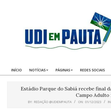
Skip
to
content
Udi
em
Pauta
INÍCIO
NOTÍCIAS
PÁGINAS
REDES SOCIAIS
Primary
Navigation
Menu
Estádio Parque do Sabiá recebe final d
Campo Adulto n
BY:
REDAÇÃO @UDIEMPAUTA
ON:
01/12/2023
IN