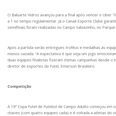
O Baluarte Vidros avançou para a final após vencer o Uber T
a 1 no tempo regulamentar. Já o Canaã Esporte Clube garanti
semifinais foram realizadas no Campo Sabiazinho, no Parque 
Após a partida serão entregues troféus e medalhas às equipe
menos vazada. “A expectativa é que seja um jogo emocionan
duas equipes finalistas fizeram ótimas campanhas desde o i
diretor de esportes da Futel, Emerson Brasileiro.
Competição
A 19ª Copa Futel de Futebol de Campo Adulto começou em se
chaves (com quatro equipes cada) e é voltada a atletas do 