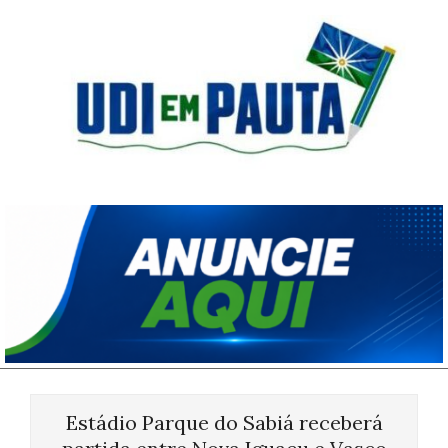
Skip
to
content
Udi
em
Pauta
Primary
Navigation
Estádio Parque do Sabiá receberá
Menu