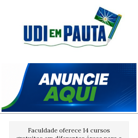
Skip
to
content
Udi
em
Pauta
Primary
Navigation
Faculdade oferece 14 cursos
Menu