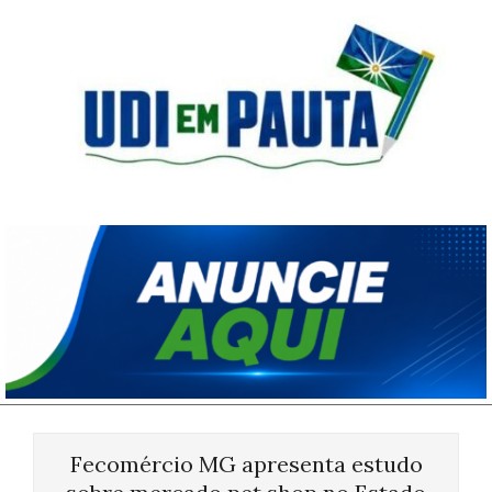
Skip
to
content
Udi
em
Pauta
Primary
Navigation
Fecomércio MG apresenta estudo
Menu