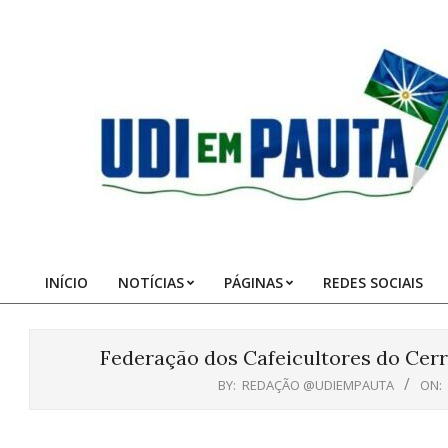
Skip
to
content
Udi
em
Pauta
INÍCIO
NOTÍCIAS
PÁGINAS
REDES SOCIAIS
Primary
Navigation
Menu
Federação dos Cafeicultores do Cer
BY:
REDAÇÃO @UDIEMPAUTA
ON: