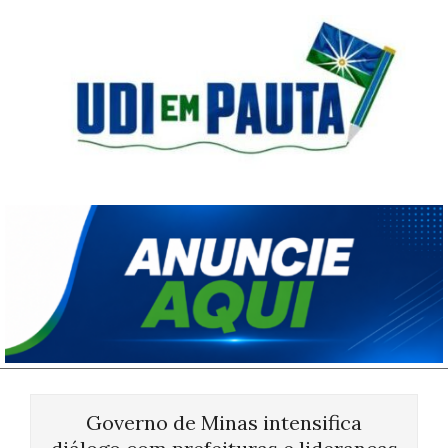
Skip
to
content
Udi
em
Pauta
Primary
Navigation
Governo de Minas intensifica
Menu