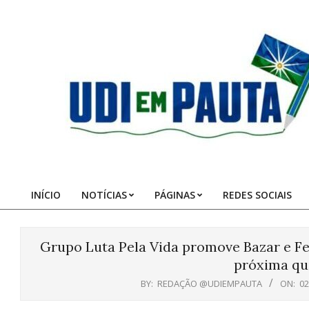
Skip
to
content
Udi
em
Pauta
INÍCIO
NOTÍCIAS
PÁGINAS
REDES SOCIAIS
Primary
Navigation
Menu
Grupo Luta Pela Vida promove Bazar e Fei
próxima qui
BY:
REDAÇÃO @UDIEMPAUTA
ON:
02