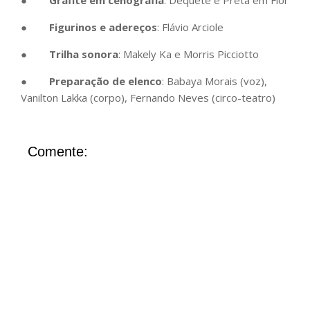
●
Grafite em cenografia
: Dequete e Preta em Flor
●
Figurinos e adereços
: Flávio Arciole
●
Trilha sonora
: Makely Ka e Morris Picciotto
●
Preparação de elenco
: Babaya Morais (voz),
Vanilton Lakka (corpo), Fernando Neves (circo-teatro)
Comente: