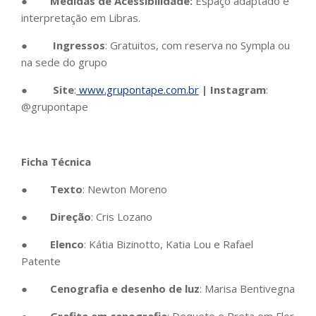
●
Medidas de Acessibilidade:
Espaço adaptado e
interpretação em Libras.
●
Ingressos
: Gratuitos, com reserva no Sympla ou
na sede do grupo
●
Site
:
www.grupontape.com.br
| Instagram
:
@grupontape
Ficha Técnica
●
Texto
: Newton Moreno
●
Direção
: Cris Lozano
●
Elenco
: Kátia Bizinotto, Katia Lou e Rafael
Patente
●
Cenografia e desenho de luz
: Marisa Bentivegna