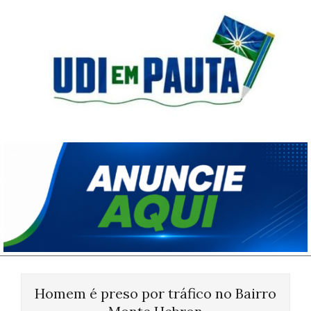
Skip
to
content
Udi
em
Pauta
Primary
Navigation
Homem é preso por tráfico no Bairro
Menu