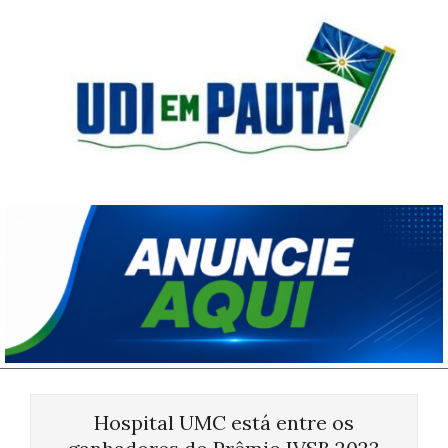
Skip
to
content
Udi
em
Pauta
Primary
Navigation
Hospital UMC está entre os
Menu