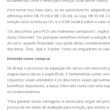
estabelecido como o limite para isenção total desse tributo.
Para tornar isso mais claro, se um automóvel for adquirido
diferença entre R$ 70 mil e R$ 120 mil, ou seja, R$ 50 mil. C
isenção será restrita ao IPI, e o ICMS incidirá sobre o valor 
“Os descontos para PCD são realmente vantajosos”, explica
Autus Chevrolet. “Os principais benefícios incluem a isenção
do carro, quando financiado. Isso pode aliviar consideravelm
das linhas Ônix
,
Spin e Tracker Turbo se enquadram no valo
Entenda como comprar
No Brasil, o processo de aquisição de carros com desconto 
etapas burocráticas e específicas. É fundamental contar com
requisitos sejam atendidos e os descontos sejam aproveita
benefícios disponíveis, a Autus Chevrolet conta com uma equ
os esclarecimentos.
“Para garantir essas vantagens, é necessário seguir um proce
precisa de um laudo de avaliação para isenção, que ateste a