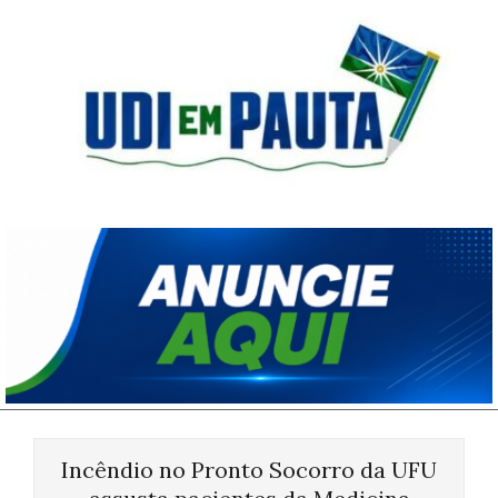
Skip
to
content
Udi
em
Pauta
Primary
Navigation
Incêndio no Pronto Socorro da UFU
Menu