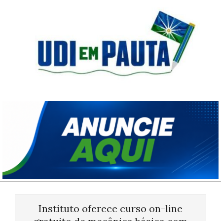
Skip
to
content
Udi
em
Pauta
Primary
Navigation
Instituto oferece curso on-line
Menu