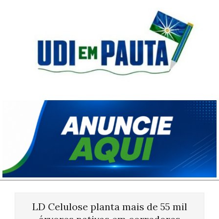
Skip
to
content
Udi
em
Pauta
Primary
Navigation
LD Celulose planta mais de 55 mil
Menu