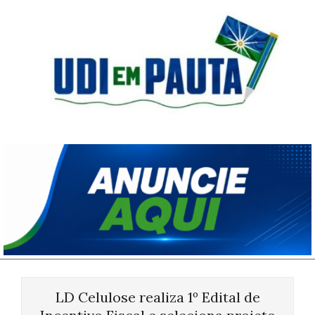
Skip
to
content
Udi
em
Pauta
Primary
Navigation
LD Celulose realiza 1º Edital de
Menu