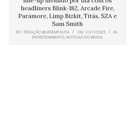
line-up dividido por dia com os
headliners Blink-182, Arcade Fire,
Paramore, Limp Bizkit, Titãs, SZA e
Sam Smith
BY:
REDAÇÃO @UDIEMPAUTA
ON:
21/11/2023
IN:
ENTRETENIMENTO
,
NOTÍCIAS DO BRASIL