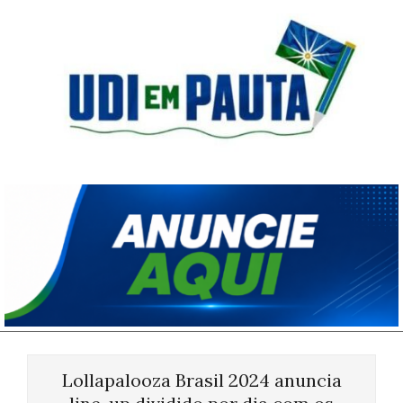
Skip
to
content
Udi
em
Pauta
Primary
Navigation
Lollapalooza Brasil 2024 anuncia
Menu