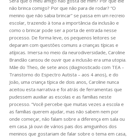
Será que o meu amigo não gosta de mim? Por que ele
não brinca comigo? Por que não para de rodar? “O
menino que não sabia brincar” se passa em um recreio
escolar, trazendo à tona a importância da inclusão e
como o brincar pode ser a porta de entrada nesse
processo. De forma leve, os pequenos leitores se
deparam com questões comuns a crianças típicas e
atípicas. Imersa no meio da neurodiversidade, Caroline
Brandão cansou de ouvir que a inclusão era uma utopia.
Mãe do Theo, de sete anos (diagnosticado com TEA –
Transtorno do Espectro Autista – aos 4 anos), e do
João, uma criança típica de dois anos, Caroline nunca
aceitou esta narrativa e foi atrás de ferramentas que
pudessem auxiliar as escolas e as famílias neste
processo. “Você percebe que muitas vezes a escola e
as famílias querem ajudar, mas não sabem nem por
onde começar, não falam sobre a diferença em sala ou
em casa. Já ouvi de vários pais dos amiguinhos dos
meninos que gostariam de falar sobre o tema em casa,