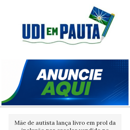
Skip
to
content
Udi
em
Pauta
Primary
Navigation
Mãe de autista lança livro em prol da
Menu